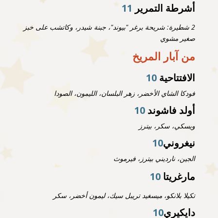
أشرطة التمرير
11
2 شطيرة: شريحة برغر "بيوند"، جبنة شيدر، وكاتشب على خبز
صغير مشوي
من آبار المريخ
الافتتاحية
10
فودكا الشاي الأخضر، زهر البلسان، الليمون، الصودا
أولد فاشوند
10
ويسكي، سكر، بيترز
نيغروني
10
الجين، نارديني بيترز، فيرموث
مارغريتا
10
تكيلا بلانكو، ميسغيد تريبل سيك، ليمون أخضر، سكر
دايكيري
10