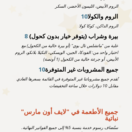
الروم الأبيض، الليمون الأخضر، السكر
الروم والكولا
10
الروم الداكن، كوكا كولا
بيرة وشراب (يتوفر خيار بدون كحول)
8
علبة من "ماتشلس تال بوي" (أو بيرة خالية من الكحول) مع
اختيار واحد من: الفودكا، الجين، الويسكي، التكيلا بلانكو، الروم
الأبيض، أو جرعة خالية من الكحول (1 أونصة)
جميع المشروبات غير المتوفرة
10
تُقدم جميع مشروباتنا غير المتوفرة في القائمة بسعرها العادي
مقابل 10 دولارات خلال ساعة التخفيضات
جميع الأطعمة في "لايف أون مارس"
نباتية
ستُضاف رسوم خدمة بنسبة 5% إلى جميع الفواتير النهائية.